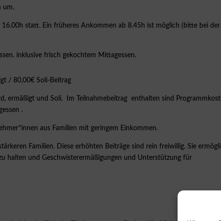
n um.
16.00h statt. Ein früheres Ankommen ab 8.45h ist möglich (bitte bei der
sen. inklusive frisch gekochtem Mittagessen.
t / 80,00€ Soli-Beitrag
ard, ermäßigt und Soli. Im Teilnahmebeitrag enthalten sind Programmkost
gessen .
lnehmer*innen aus Familien mit geringem Einkommen.
rkeren Familien. Diese erhöhten Beiträge sind rein freiwillig. Sie ermögl
ng zu halten und Geschwisterermäßigungen und Unterstützung für